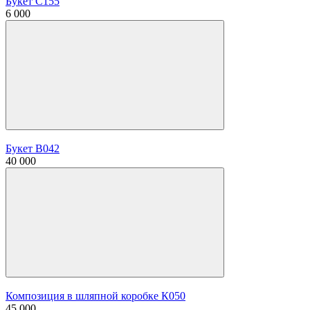
Букет С155
6 000
Букет В042
40 000
Композиция в шляпной коробке К050
45 000